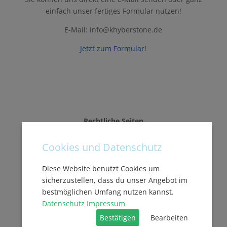
einfach unser fertiges Formular nutzen!
E-Mail: info@khyberstone.de
Jetzt zum Formular!
Rechtliche Seiten
Impressum
Cookies und Datenschutz
Datenschutzerklärung
Diese Website benutzt Cookies um
Versand und Lieferung
sicherzustellen, dass du unser Angebot im
bestmöglichen Umfang nutzen kannst.
Zahlungsweisen
Datenschutz
Impressum
Bestätigen
Bearbeiten