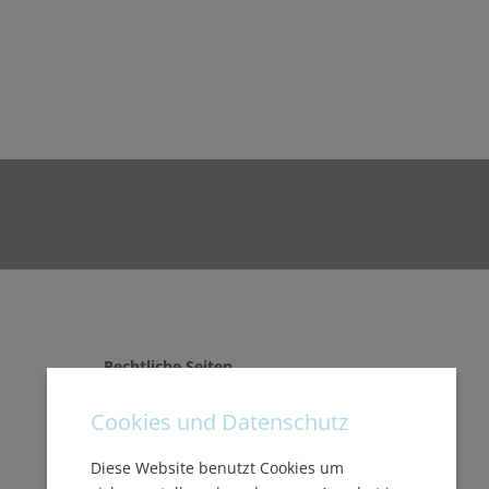
Rechtliche Seiten
Impressum
Cookies und Datenschutz
Datenschutzerklärung
Diese Website benutzt Cookies um
Versand und Lieferung